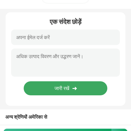
कैप्सूल कॉफी मशीन
एक संदेश छोड़ें
स्वचालित दूध मेंढक
डिजिटल कॉफी ग्राइंडर
अन्य श्रेणियों अमेरिका से