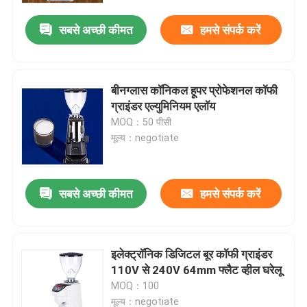
सबसे अच्छी कीमत
हमसे संपर्क करें
बीनग्लास कॉनिकल हूपर प्रोफेशनल कॉफी
ग्राइंडर एल्युमिनियम एलॉय
MOQ：50 पीसी
मूल्य：negotiate
सबसे अच्छी कीमत
हमसे संपर्क करें
घर
इलेक्ट्रॉनिक डिजिटल बूर कॉफी ग्राइंडर
उत्पादों
110V से 240V 64mm फ्लैट व्हील घरेलू
MOQ：100
वीआर दिखाएँ
मूल्य：negotiate