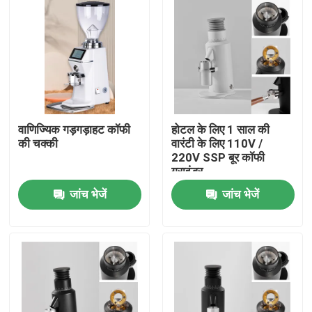
वाणिज्यिक गड़गड़ाहट कॉफी
होटल के लिए 1 साल की
की चक्की
वारंटी के लिए 110V /
220V SSP बूर कॉफी
ग्राइंडर
जांच भेजें
जांच भेजें
घर
उत्पादों
वीआर दिखाएँ