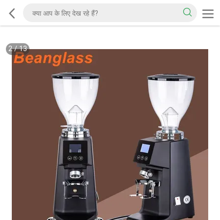
2
/
13