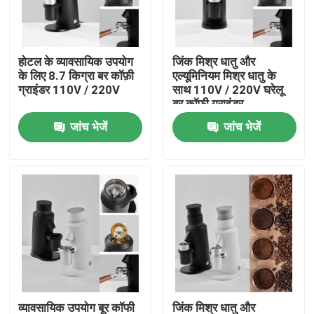
हमारे बारे में
होटल के व्यावसायिक उपयोग
जिंक मिश्र धातु और
के लिए 8.7 किग्रा बर कॉफ़ी
एल्यूमिनियम मिश्र धातु के
कारखाना भ्रमण
ग्राइंडर 110V / 220V
साथ 110V / 220V घरेलू
बूर कॉफी ग्राइंडर
जांच भेजें
जांच भेजें
गुणवत्ता नियंत्रण
संपर्क करें
मामलों
कॉफी बीन ग्राइंडर
गड़गड़ाहट कॉफी की चक्की
व्यावसायिक उपयोग बूर कॉफी
जिंक मिश्र धातु और