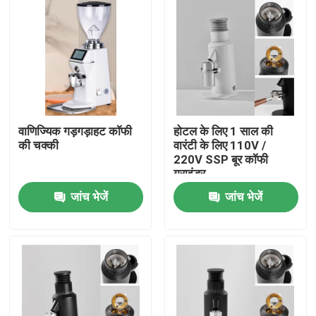
वाणिज्यिक गड़गड़ाहट कॉफी
होटल के लिए 1 साल की
की चक्की
वारंटी के लिए 110V /
220V SSP बूर कॉफी
ग्राइंडर
जांच भेजें
जांच भेजें
घर
उत्पादों
वीआर दिखाएँ