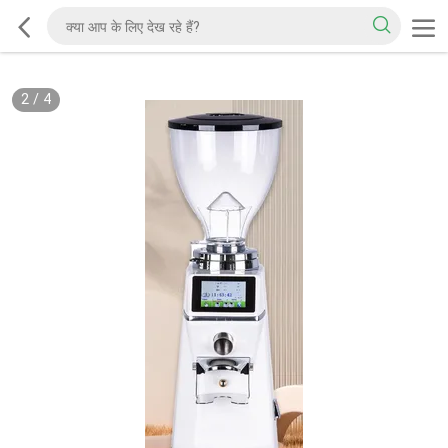
2
/
4