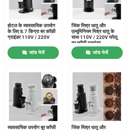
हमारे बारे में
होटल के व्यावसायिक उपयोग
जिंक मिश्र धातु और
के लिए 8.7 किग्रा बर कॉफ़ी
एल्यूमिनियम मिश्र धातु के
कारखाना भ्रमण
ग्राइंडर 110V / 220V
साथ 110V / 220V घरेलू
बूर कॉफी ग्राइंडर
जांच भेजें
जांच भेजें
गुणवत्ता नियंत्रण
संपर्क करें
मामलों
कॉफी बीन ग्राइंडर
गड़गड़ाहट कॉफी की चक्की
व्यावसायिक उपयोग बूर कॉफी
जिंक मिश्र धातु और