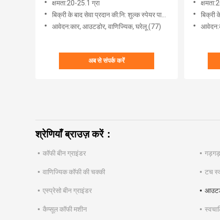
क्षमता:20-25.1 ग्रा
क्षमता:
बिक्री के बाद सेवा प्रदान की:नि: शुल्क स्पेयर पार्ट्स (77)
बिक्री के 
आवेदन:कार, ​​आउटडोर, वाणिज्यिक, घरेलू (77)
आवेदन:क
अब से संपर्क करें
श्रेणियाँ ब्राउज़ करें：
कॉफी बीन ग्राइंडर
गड़गड
वाणिज्यिक कॉफी की चक्की
टच स्क
एस्प्रेसो बीन ग्राइंडर
आउटडो
कैप्सूल कॉफी मशीन
स्वचाल