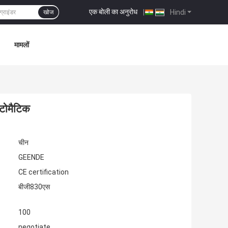
एक बोली का अनुरोध
|
Hindi
खोज
मामलों
ऑटोमैटिक
चीन
GEENDE
CE certification
बीजी830एस
100
negotiate