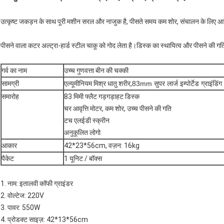
उत्कृष्ट जकड़न के साथ पूरी मशीन सरल और नाजुक है, पीसते समय कम शोर, संचालन के लिए 
पीसने वाला कटर अल्ट्रा-हार्ड स्टील चाकू को गोद लेता है।डिस्क का स्थायित्व और पीसने की गति
गर्व का नाम
उच्च गुणवत्ता बीन की चक्की
सामग्री
एल्यूमीनियम मिश्र धातु शरीर,
83mm सुपर लार्ज इम्पोर्टेड ग्राइंडिंग
समारोह
83 मिमी फ्लैट गड़गड़ाहट डिस्क
चर आवृत्ति मोटर, कम शोर, उच्च पीसने की गति
टच एलईडी स्क्रीन
अनुकूलित लोगो
आकार
42*23*56cm, वज़न: 16kg
पैकेट
1 यूनिट / बॉक्स
1. नाम: इतालवी कॉफी ग्राइंडर
2. वोल्टेज: 220V
3. पावर: 550W
4. प्रोडक्ट साइज़: 42*13*56cm