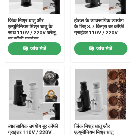
हमारे बारे में
जिंक मिश्र धातु और
होटल के व्यावसायिक उपयोग
एल्यूमिनियम मिश्र धातु के
के लिए 8.7 किग्रा बर कॉफ़ी
साथ 110V / 220V घरेलू
ग्राइंडर 110V / 220V
कारखाना भ्रमण
बूर कॉफी ग्राइंडर
जांच भेजें
जांच भेजें
गुणवत्ता नियंत्रण
संपर्क करें
मामलों
कॉफी बीन ग्राइंडर
व्यावसायिक उपयोग बूर कॉफी
जिंक मिश्र धातु और
गड़गड़ाहट कॉफी की चक्की
ग्राइंडर 110V / 220V
एल्यूमीनियम मिश्र धातु