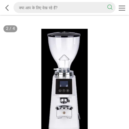
2
/
4