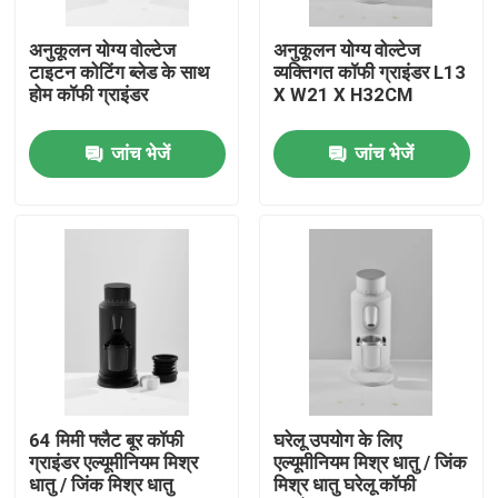
अनुकूलन योग्य वोल्टेज
अनुकूलन योग्य वोल्टेज
हमारे बारे में
टाइटन कोटिंग ब्लेड के साथ
व्यक्तिगत कॉफी ग्राइंडर L13
होम कॉफी ग्राइंडर
X W21 X H32CM
कारखाना भ्रमण
जांच भेजें
जांच भेजें
गुणवत्ता नियंत्रण
संपर्क करें
मामलों
कॉफी बीन ग्राइंडर
64 मिमी फ्लैट बूर कॉफी
घरेलू उपयोग के लिए
ग्राइंडर एल्यूमीनियम मिश्र
एल्यूमीनियम मिश्र धातु / जिंक
धातु / जिंक मिश्र धातु
मिश्र धातु घरेलू कॉफी
गड़गड़ाहट कॉफी की चक्की