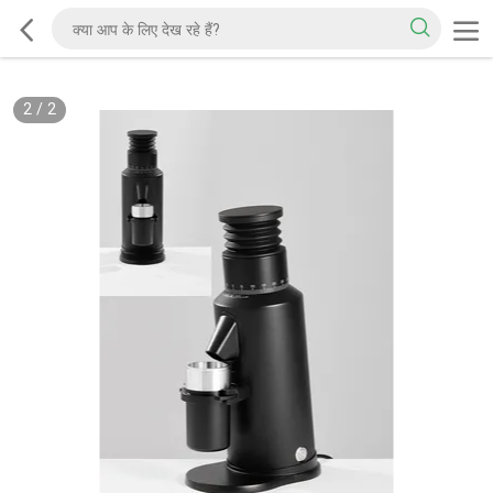
2
/
2