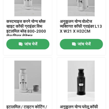
हमारे बारे में
कस्टमाइज करने योग्य ब्लैक
अनुकूलन योग्य वोल्टेज
व्हाइट कॉफी ग्राइंडर विथ
व्यक्तिगत कॉफी ग्राइंडर L13
कारखाना भ्रमण
इटलमिल ब्लेड 800-2000
X W21 X H32CM
रोल/मिनट रोटेशन
जांच भेजें
जांच भेजें
गुणवत्ता नियंत्रण
संपर्क करें
मामलों
कॉफी बीन ग्राइंडर
गड़गड़ाहट कॉफी की चक्की
इटालमिल / टाइटन कोटिंग /
अनुकूलन योग्य घरेलू कॉफी