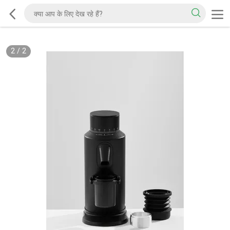
2
/
2