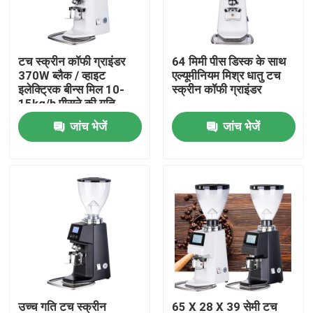
हमारे बारे में
टच स्क्रीन कॉफी ग्राइंडर
64 मिमी पीस डिस्क के साथ
370W ब्लैक / व्हाइट
एल्यूमीनियम मिश्र धातु टच
कारखाना भ्रमण
इलेक्ट्रिक बीन्स मिल 10-
स्क्रीन कॉफी ग्राइंडर
15kg/h पीसने की गति
जांच भेजें
जांच भेजें
गुणवत्ता नियंत्रण
संपर्क करें
मामलों
कॉफी बीन ग्राइंडर
गड़गड़ाहट कॉफी की चक्की
उच्च गति टच स्क्रीन
65 X 28 X 39 सेमी टच