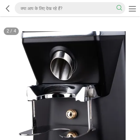
2
/
4