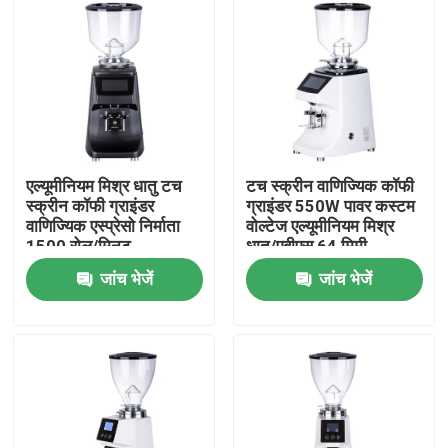
एल्यूमीनियम मिश्र धातु टच
टच स्क्रीन वाणिज्यिक कॉफी
स्क्रीन कॉफी ग्राइंडर
ग्राइंडर 550W पावर कस्टम
वाणिज्यिक एस्प्रेसो निर्माता
वोल्टेज एल्यूमीनियम मिश्र
1500 रोल/मिनट
धातु/एबीएस 64 मिमी
ग्राइंडिंग डिस्क
जांच भेजें
जांच भेजें
घर
उत्पादों
वीआर दिखाएँ