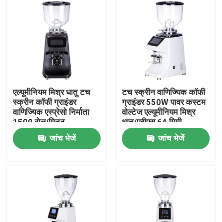
एल्यूमीनियम मिश्र धातु टच
टच स्क्रीन वाणिज्यिक कॉफी
स्क्रीन कॉफी ग्राइंडर
ग्राइंडर 550W पावर कस्टम
वाणिज्यिक एस्प्रेसो निर्माता
वोल्टेज एल्यूमीनियम मिश्र
1500 रोल/मिनट
धातु/एबीएस 64 मिमी
ग्राइंडिंग डिस्क
जांच भेजें
जांच भेजें
घर
उत्पादों
वीआर दिखाएँ