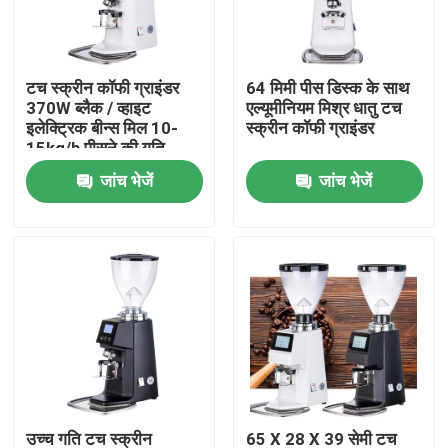
हमारे बारे में
टच स्क्रीन कॉफी ग्राइंडर
64 मिमी पीस डिस्क के साथ
370W ब्लैक / व्हाइट
एल्यूमीनियम मिश्र धातु टच
कारखाना भ्रमण
इलेक्ट्रिक बीन्स मिल 10-
स्क्रीन कॉफी ग्राइंडर
15kg/h पीसने की गति
जांच भेजें
जांच भेजें
गुणवत्ता नियंत्रण
संपर्क करें
मामलों
कॉफी बीन ग्राइंडर
गड़गड़ाहट कॉफी की चक्की
उच्च गति टच स्क्रीन
65 X 28 X 39 सेमी टच