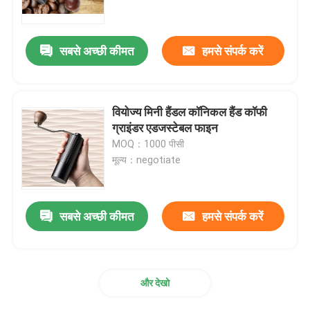
हमारे बारे में
सबसे अच्छी कीमत
हमसे संपर्क करें
कारखाना भ्रमण
वियोज्य मिनी हैंडल कॉनिकल हैंड कॉफी
गुणवत्ता नियंत्रण
ग्राइंडर एडजस्टेबल फाइन
MOQ：1000 पीसी
मूल्य：negotiate
संपर्क करें
मामलों
सबसे अच्छी कीमत
हमसे संपर्क करें
कॉफी बीन ग्राइंडर
और देखो
गड़गड़ाहट कॉफी की चक्की