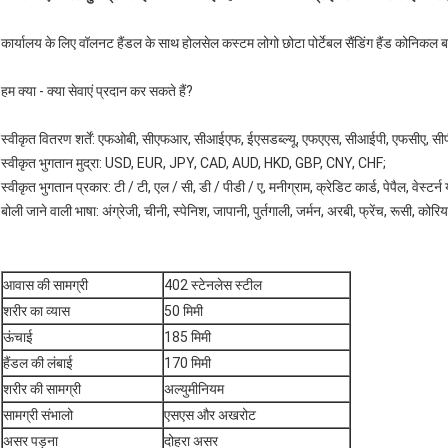
कार्यालय के लिए वॉलनट हैंडल के साथ होलसेल कस्टम लोगो छोटा पोर्टेबल सैंडिंग हैंड कोनिकल बर्
हम क्या - क्या सेवाएं प्रदान कर सकते हैं?
स्वीकृत वितरण शर्तें: एफओबी, सीएफआर, सीआईएफ, ईएसडब्ल्यू, एफएएस, सीआईपी, एफसीए, सीपीटी
स्वीकृत भुगतान मुद्रा: USD, EUR, JPY, CAD, AUD, HKD, GBP, CNY, CHF;
स्वीकृत भुगतान प्रकार: टी / टी, एल / सी, डी / पीडी / ए, मनीग्राम, क्रेडिट कार्ड, पेपैल, वेस्टर्न
बोली जाने वाली भाषा: अंग्रेजी, चीनी, स्पेनिश, जापानी, पुर्तगाली, जर्मन, अरबी, फ्रेंच, रूसी, कोरि
आवास की सामग्री
402 स्टेनलेस स्टील
शरीर का व्यास
50 मिमी
ऊंचाई
185 मिमी
हैंडल की लंबाई
170 मिमी
शरीर की सामग्री
अल्युमीनियम
सामग्री संभालो
एसएस और अखरोट
असर पड़ना
दोहरा असर