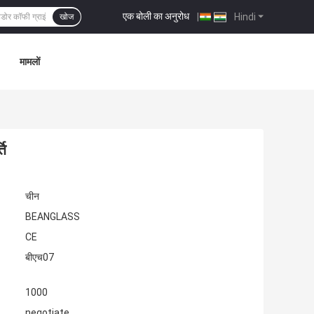
एक बोली का अनुरोध
|
Hindi
खोज
मामलों
ति
चीन
BEANGLASS
CE
बीएच07
1000
negotiate