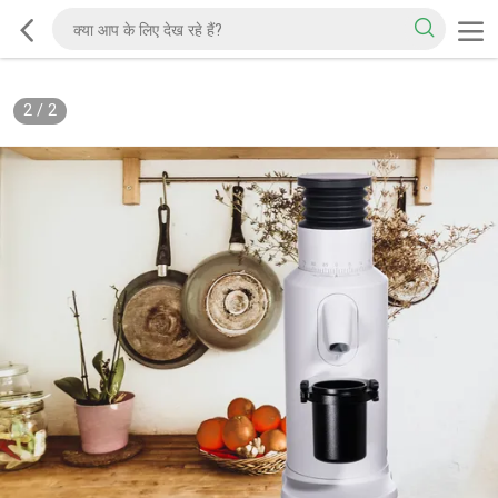
2
/
2