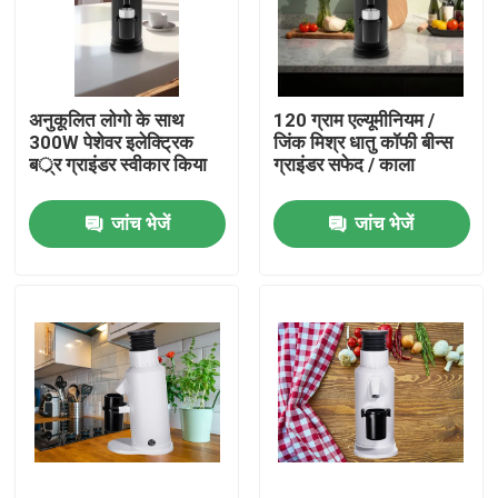
हमारे बारे में
अनुकूलित लोगो के साथ
120 ग्राम एल्यूमीनियम /
कारखाना भ्रमण
300W पेशेवर इलेक्ट्रिक
जिंक मिश्र धातु कॉफी बीन्स
बर््र ग्राइंडर स्वीकार किया
ग्राइंडर सफेद / काला
गुणवत्ता नियंत्रण
जांच भेजें
जांच भेजें
संपर्क करें
मामलों
कॉफी बीन ग्राइंडर
गड़गड़ाहट कॉफी की चक्की