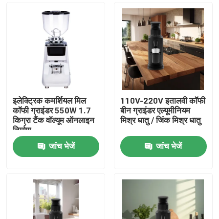
इलेक्ट्रिक कमर्शियल मिल
110V-220V इतालवी कॉफी
कॉफी ग्राइंडर 550W 1.7
बीन ग्राइंडर एल्यूमीनियम
किग्रा टैंक वॉल्यूम ऑनलाइन
मिश्र धातु / जिंक मिश्र धातु
निर्माण
जांच भेजें
जांच भेजें
घर
उत्पादों
वीआर दिखाएँ