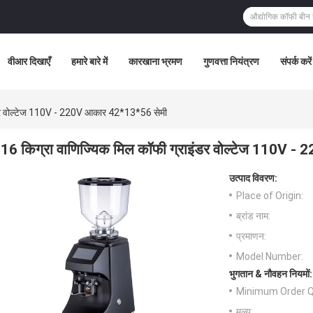
वीआर दिखाएँ
हमारे बारे में
कारखाना भ्रमण
गुणवत्ता नियंत्रण
संपर्क करें
इंडर वोल्टेज 110V - 220V आकार 42*13*56 सेमी
16 किग्रा वाणिज्यिक मिल कॉफी ग्राइंडर वोल्टेज 110V 
उत्पाद विवरण:
Place of Origin:
ब्रांड नाम:
प्रमाणन:
Model Number:
भुगतान & नौवहन नियमों:
Minimum Order Q
मूल्य: