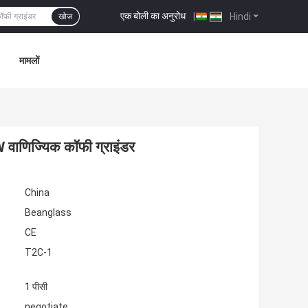
एक बोली का अनुरोध
|
Hindi
खोज
मामलों
 वाणिज्यिक कॉफी ग्राइंडर
China
Beanglass
CE
T2C-1
1 पीसी
negotiate