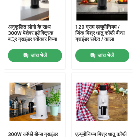
हमारे बारे में
अनुकूलित लोगो के साथ
120 ग्राम एल्यूमीनियम /
300W पेशेवर इलेक्ट्रिक
जिंक मिश्र धातु कॉफी बीन्स
कारखाना भ्रमण
बर््र ग्राइंडर स्वीकार किया
ग्राइंडर सफेद / काला
जांच भेजें
जांच भेजें
गुणवत्ता नियंत्रण
संपर्क करें
मामलों
कॉफी बीन ग्राइंडर
गड़गड़ाहट कॉफी की चक्की
300W कॉफी बीन्स ग्राइंडर
एल्यूमीनियम मिश्र धातु कॉफी