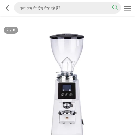
2
/
6