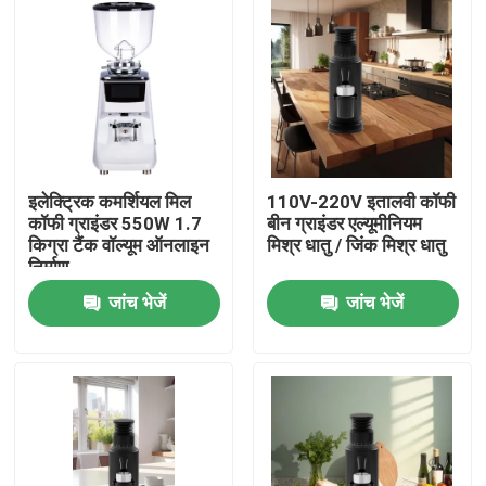
इलेक्ट्रिक कमर्शियल मिल
110V-220V इतालवी कॉफी
कॉफी ग्राइंडर 550W 1.7
बीन ग्राइंडर एल्यूमीनियम
किग्रा टैंक वॉल्यूम ऑनलाइन
मिश्र धातु / जिंक मिश्र धातु
निर्माण
जांच भेजें
जांच भेजें
घर
उत्पादों
वीआर दिखाएँ