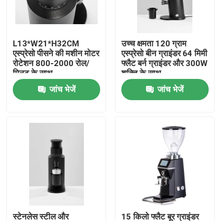
हमारे बारे में
L13*W21*H32CM
उच्च क्षमता 120 ग्राम
एस्प्रेसो पीसने की मशीन मोटर
एस्प्रेसो बीन ग्राइंडर 64 मिमी
कारखाना भ्रमण
रोटेशन 800-2000 रोल/
फ्लैट बर्न ग्राइंडर और 300W
मिनट के साथ
शक्ति के साथ
जांच भेजें
जांच भेजें
गुणवत्ता नियंत्रण
संपर्क करें
मामलों
कॉफी बीन ग्राइंडर
गड़गड़ाहट कॉफी की चक्की
स्टेनलेस स्टील और
15 किलो फ्लैट बूर ग्राइंडर