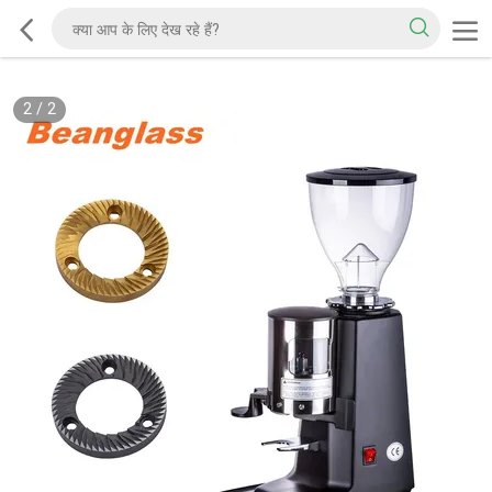
2
/
2