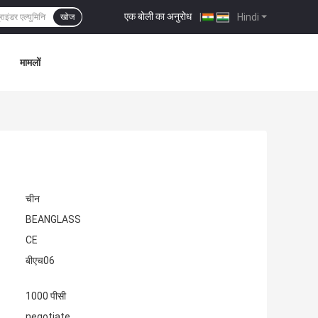
एक बोली का अनुरोध
|
Hindi
खोज
मामलों
चीन
BEANGLASS
CE
बीएच06
1000 पीसी
negotiate