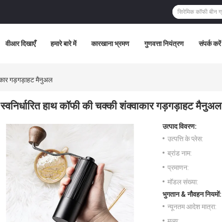
वीआर दिखाएँ
हमारे बारे में
कारखाना भ्रमण
गुणवत्ता नियंत्रण
संपर्क करें
ाकार गड़गड़ाहट मैनुअल
स्वनिर्धारित हाथ कॉफी की चक्की शंक्वाकार गड़गड़ाहट मैनुअल
उत्पाद विवरण:
उत्पत्ति के प्लेस:
ब्रांड नाम:
प्रमाणन:
मॉडल संख्या:
भुगतान & नौवहन नियमों:
न्यूनतम आदेश मात्रा:
मूल्य: