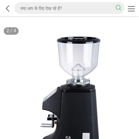
2
/
4