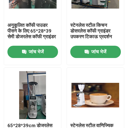
हमारे बारे में
अनुकूलित कॉफी पाउडर
स्टेनलेस स्टील किचन
पीसने के लिए 65*28*39
डोसरलेस कॉफी ग्राइंडर
कारखाना भ्रमण
सेमी डोजरलेस कॉफी ग्राइंडर
उपकरण टिकाऊ प्रदर्शन
जांच भेजें
जांच भेजें
गुणवत्ता नियंत्रण
संपर्क करें
मामलों
कॉफी बीन ग्राइंडर
गड़गड़ाहट कॉफी की चक्की
65*28*39cm डोजरलेस
स्टेनलेस स्टील वाणिज्यिक