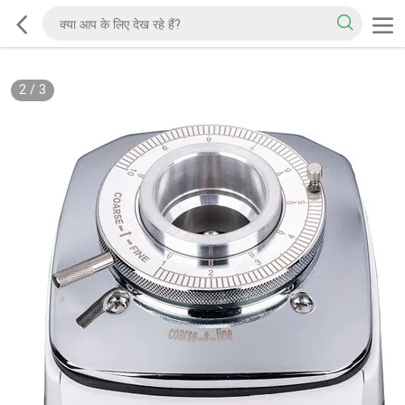
2
/
3