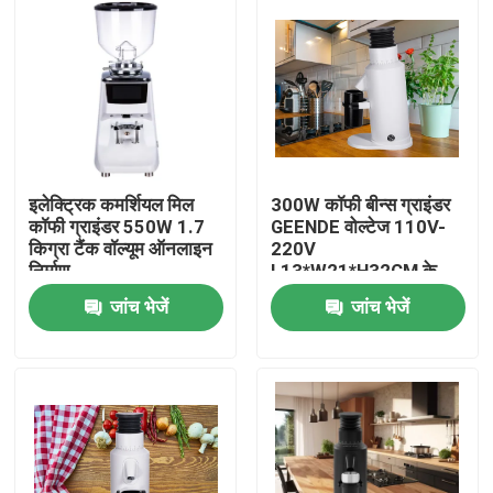
इलेक्ट्रिक कमर्शियल मिल
300W कॉफी बीन्स ग्राइंडर
कॉफी ग्राइंडर 550W 1.7
GEENDE वोल्टेज 110V-
किग्रा टैंक वॉल्यूम ऑनलाइन
220V
निर्माण
L13*W21*H32CM के
भीतर
जांच भेजें
जांच भेजें
घर
उत्पादों
वीआर दिखाएँ