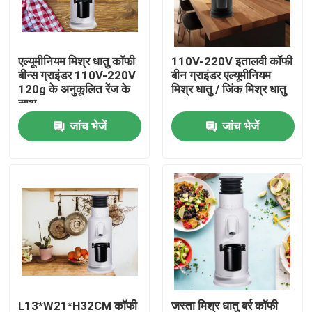
हमारे बारे में
एल्यूमीनियम मिश्र धातु कॉफी
110V-220V इतालवी कॉफी
बीन्स ग्राइंडर 110V-220V
बीन ग्राइंडर एल्यूमीनियम
कारखाना भ्रमण
120g के अनुकूलित रेंज के
मिश्र धातु / जिंक मिश्र धातु
साथ
जांच भेजें
जांच भेजें
गुणवत्ता नियंत्रण
संपर्क करें
मामलों
कॉफी बीन ग्राइंडर
गड़गड़ाहट कॉफी की चक्की
L13*W21*H32CM कॉफी
जस्ता मिश्र धातु बर्र कॉफी